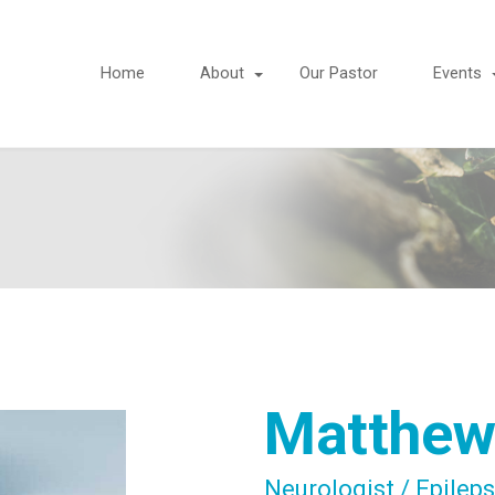
Home
About
Our Pastor
Events
Matthew
Neurologist / Epileps