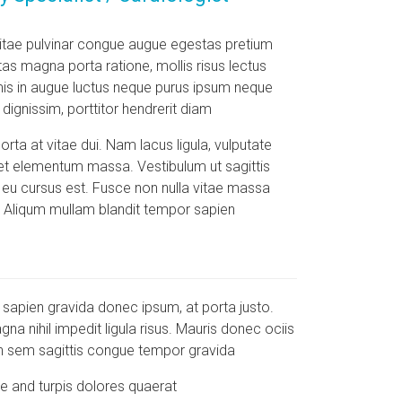
tae pulvinar congue augue egestas pretium
tas magna porta ratione, mollis risus lectus
mis in augue luctus neque purus ipsum neque
 dignissim, porttitor hendrerit diam
porta at vitae dui. Nam lacus ligula, vulputate
et elementum massa. Vestibulum ut sagittis
eu cursus est. Fusce non nulla vitae massa
s. Aliqum mullam blandit tempor sapien
sapien gravida donec ipsum, at porta justo.
a nihil impedit ligula risus. Mauris donec ociis
n sem sagittis congue tempor gravida
 and turpis dolores quaerat