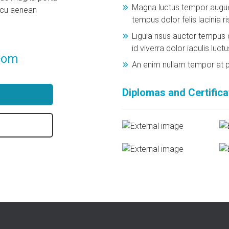
Magna luctus tempor augue v
arcu aenean
tempus dolor felis lacinia r
Ligula risus auctor tempus d
0
id viverra dolor iaculis luctu
com
An enim nullam tempor at p
Diplomas and Certifica