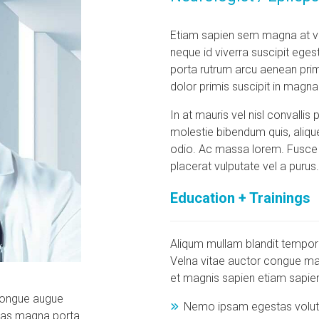
Etiam sapien sem magna at vi
neque id viverra suscipit eges
porta rutrum arcu aenean pri
dolor primis suscipit in magna
In at mauris vel nisl convallis 
molestie bibendum quis, aliqu
odio. Ac massa lorem. Fusce 
placerat vulputate vel a puru
Education + Trainings
Aliqum mullam blandit tempor 
Velna vitae auctor congue magn
et magnis sapien etiam sapie
congue augue
Nemo ipsam egestas volute
stas magna porta