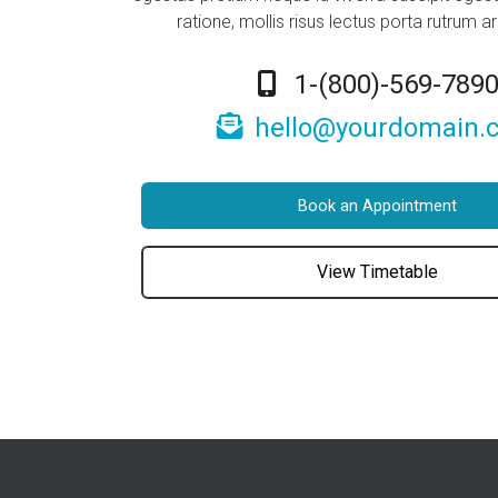
ratione, mollis risus lectus porta rutrum 
1-(800)-569-789
hello@yourdomain.
Book an Appointment
View Timetable